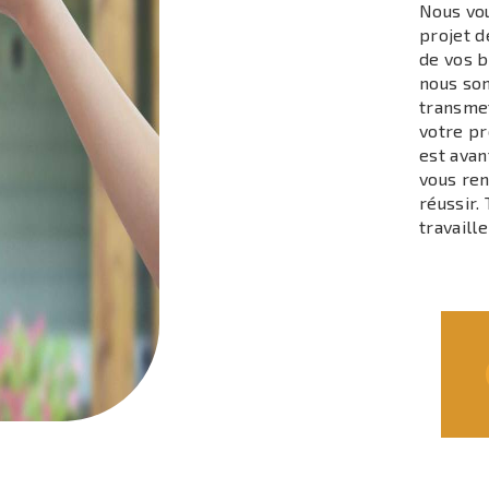
Nous vo
projet 
de vos b
nous som
transme
votre pr
est avan
vous ren
réussir.
travaill