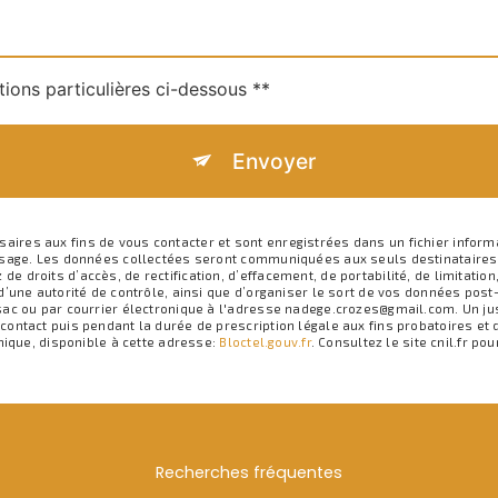
tions particulières ci-dessous **
Envoyer
es aux fins de vous contacter et sont enregistrées dans un fichier informa
ssage. Les données collectées seront communiquées aux seuls destinataires
roits d’accès, de rectification, d’effacement, de portabilité, de limitation,
d’une autorité de contrôle, ainsi que d’organiser le sort de vos données pos
ac ou par courrier électronique à l'adresse nadege.crozes@gmail.com. Un just
ntact puis pendant la durée de prescription légale aux fins probatoires et d
nique, disponible à cette adresse:
Bloctel.gouv.fr
. Consultez le site cnil.fr po
Recherches fréquentes