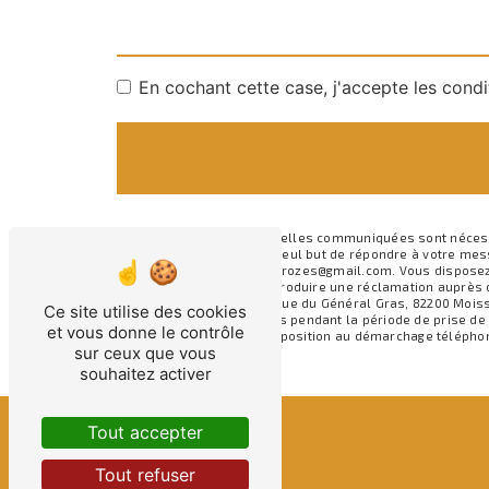
En cochant cette case, j'accepte les condi
** Les données personnelles communiquées sont nécessair
sous-traitants dans le seul but de répondre à votre me
82200 Moissac nadege.crozes@gmail.com. Vous disposez de d
moment et du droit d’introduire une réclamation auprès 
postale à l'adresse 26 Rue du Général Gras, 82200 Moiss
Ce site utilise des cookies
conservons vos données pendant la période de prise de co
et vous donne le contrôle
inscrire sur la liste d'opposition au démarchage télépho
sur ceux que vous
souhaitez activer
Tout accepter
Tout refuser