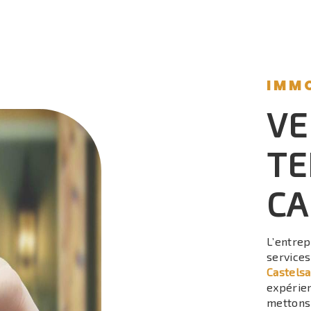
IMM
VE
TE
CA
L’entre
service
Castelsa
expérien
mettons 