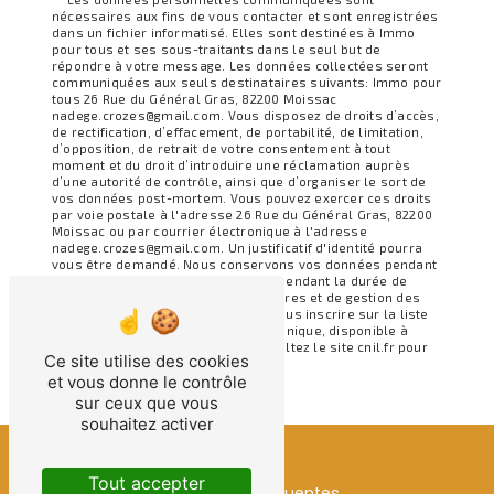
nécessaires aux fins de vous contacter et sont enregistrées
dans un fichier informatisé. Elles sont destinées à Immo
pour tous et ses sous-traitants dans le seul but de
répondre à votre message. Les données collectées seront
communiquées aux seuls destinataires suivants: Immo pour
tous 26 Rue du Général Gras, 82200 Moissac
nadege.crozes@gmail.com. Vous disposez de droits d’accès,
de rectification, d’effacement, de portabilité, de limitation,
d’opposition, de retrait de votre consentement à tout
moment et du droit d’introduire une réclamation auprès
d’une autorité de contrôle, ainsi que d’organiser le sort de
vos données post-mortem. Vous pouvez exercer ces droits
par voie postale à l'adresse 26 Rue du Général Gras, 82200
Moissac ou par courrier électronique à l'adresse
nadege.crozes@gmail.com. Un justificatif d'identité pourra
vous être demandé. Nous conservons vos données pendant
la période de prise de contact puis pendant la durée de
prescription légale aux fins probatoires et de gestion des
contentieux. Vous avez le droit de vous inscrire sur la liste
d'opposition au démarchage téléphonique, disponible à
cette adresse:
Bloctel.gouv.fr
. Consultez le site cnil.fr pour
Ce site utilise des cookies
plus d’informations sur vos droits.
et vous donne le contrôle
sur ceux que vous
souhaitez activer
Tout accepter
Recherches fréquentes