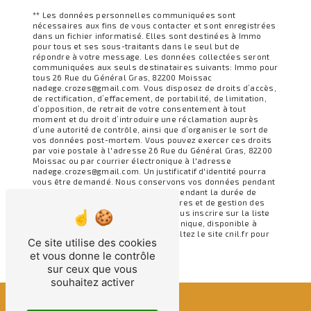
** Les données personnelles communiquées sont
nécessaires aux fins de vous contacter et sont enregistrées
dans un fichier informatisé. Elles sont destinées à Immo
pour tous et ses sous-traitants dans le seul but de
répondre à votre message. Les données collectées seront
communiquées aux seuls destinataires suivants: Immo pour
tous 26 Rue du Général Gras, 82200 Moissac
nadege.crozes@gmail.com. Vous disposez de droits d’accès,
de rectification, d’effacement, de portabilité, de limitation,
d’opposition, de retrait de votre consentement à tout
moment et du droit d’introduire une réclamation auprès
d’une autorité de contrôle, ainsi que d’organiser le sort de
vos données post-mortem. Vous pouvez exercer ces droits
par voie postale à l'adresse 26 Rue du Général Gras, 82200
Moissac ou par courrier électronique à l'adresse
nadege.crozes@gmail.com. Un justificatif d'identité pourra
vous être demandé. Nous conservons vos données pendant
la période de prise de contact puis pendant la durée de
prescription légale aux fins probatoires et de gestion des
contentieux. Vous avez le droit de vous inscrire sur la liste
d'opposition au démarchage téléphonique, disponible à
cette adresse:
Bloctel.gouv.fr
. Consultez le site cnil.fr pour
Ce site utilise des cookies
plus d’informations sur vos droits.
et vous donne le contrôle
sur ceux que vous
souhaitez activer