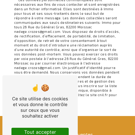
nécessaires aux fins de vous contacter et sont enregistrées
dans un fichier informatisé. Elles sont destinées à Immo
pour tous et ses sous-traitants dans le seul but de
répondre à votre message. Les données collectées seront
communiquées aux seuls destinataires suivants: Immo pour
tous 26 Rue du Général Gras, 82200 Moissac
nadege.crozes@gmail.com. Vous disposez de droits d’accès,
de rectification, d’effacement, de portabilité, de limitation,
d’opposition, de retrait de votre consentement à tout
moment et du droit d’introduire une réclamation auprès
d’une autorité de contrôle, ainsi que d’organiser le sort de
vos données post-mortem. Vous pouvez exercer ces droits
par voie postale à l'adresse 26 Rue du Général Gras, 82200
Moissac ou par courrier électronique à l'adresse
nadege.crozes@gmail.com. Un justificatif d'identité pourra
vous être demandé. Nous conservons vos données pendant
la période de prise de contact puis pendant la durée de
prescription légale aux fins probatoires et de gestion des
contentieux. Vous avez le droit de vous inscrire sur la liste
d'opposition au démarchage téléphonique, disponible à
cette adresse:
Bloctel.gouv.fr
. Consultez le site cnil.fr pour
Ce site utilise des cookies
plus d’informations sur vos droits.
et vous donne le contrôle
sur ceux que vous
souhaitez activer
Tout accepter
Recherches fréquentes